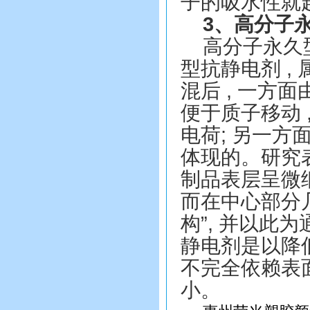
子的吸水性就
3
、高分子
高分子永久
型抗静电剂
,
混后
,
一方面
便于质子移动
电荷
;
另一方
体现的。研究
制品表层呈微
而在中心部分
构
”,
并以此为
静电剂是以降
不完全依赖表
小。