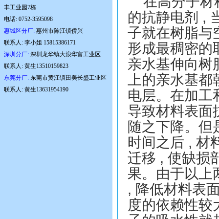
在高分子材
丰工业园7栋
的抗静电剂
,
电话: 0752-3595098
子就在树脂与
惠城区分厂:
惠州市陈江镇侨兴
联系人: 李小姐 15815386171
形成最稠密的
深圳分厂:
深圳龙华镇大浪华富工业区
亲水基伸向树
联系人: 黄生13510159823
上的亲水基都
东莞分厂:
东莞市黄江镇田美长盛工业区
联系人: 黄生13631954190
电层。在加工
导致材料表面
随之下降。但
时间之后
,
材
迁移
,
使缺损
果。由于以上
,
降低材料表
度的依赖性较