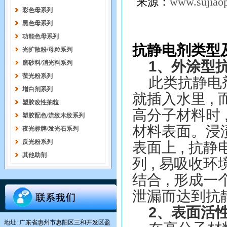
来源：
www.sujiaop
彩色母系列
黑色母系列
功能色母系列
抗静电剂类型
光扩散粉/母粒系列
1
、外涂型
磨砂料/消光料系列
萤光粉系列
此类抗静电
增白剂系列
就插入水里
,
塑胶改性抽粒
高分子材料时
塑胶配色/流纹木纹系列
材料表面。浸
夜光标牌/发光石系列
反光粉系列
表面上
,
抗静
其他助剂
列
,
易吸收环
结合
,
形成一
泄漏而达到抗
2
、表面活
地址: 广东省惠州市惠阳区三和开发区盈