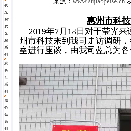
来源：
www.sujiaopeise.cn
发
夜
光
惠州市科技
粉/
发
2019年7月18日对于莹光
光
州市科技来到我司走访调研，
粉
系
室进行座谈，由我司蓝总为各
列
彩
色
母
系
列
黑
色
母
系
列