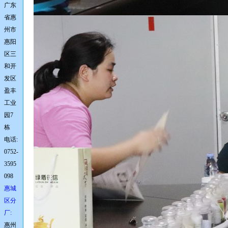
广东
省惠
州市
惠阳
区三
和开
发区
盈丰
工业
园7
栋
电话:
0752-
3595
098
惠城
区分
厂:
惠州