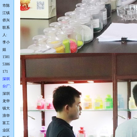
市陈
江镇
侨兴
联系
人:
李小
姐
1581
5386
171
深圳
分厂:
深圳
龙华
镇大
浪华
富工
业区