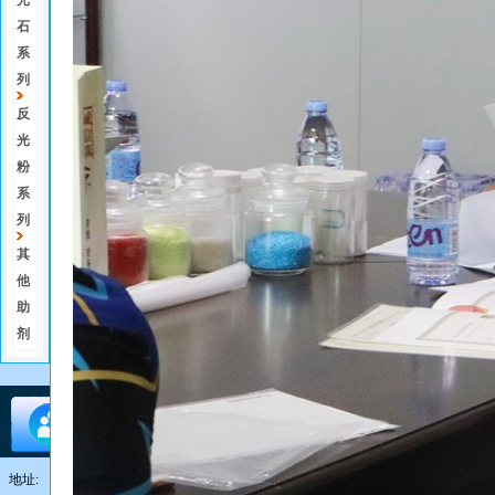
光
石
系
列
反
光
粉
系
列
其
他
助
剂
地址: