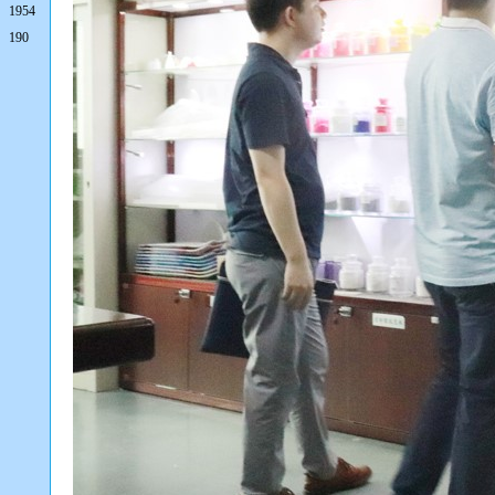
1954
190