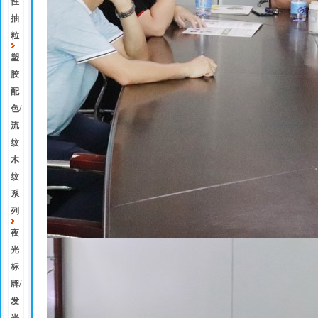
性
抽
粒
塑
胶
配
色/
流
纹
木
纹
系
列
夜
光
标
牌/
发