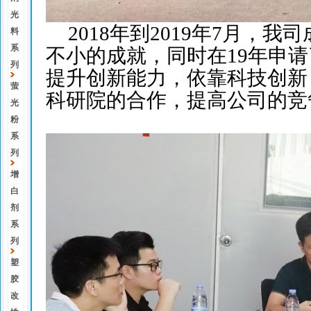
光
2018年到2019年7月
料
系
不小的成就，同时在19年申
列
提升创新能力，依靠科技创新
萤
科研院的合作，提高公司的竞
光
粉
系
列
增
白
剂
系
列
塑
胶
改