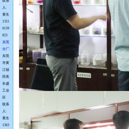
联系
人:
黄生
1351
0159
823
东莞
分厂:
东莞
市黄
江镇
田美
长盛
工业
区
联系
人:
黄生
1363