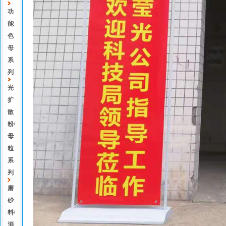
功
能
色
母
系
列
光
扩
散
粉/
母
粒
系
列
磨
砂
料/
消